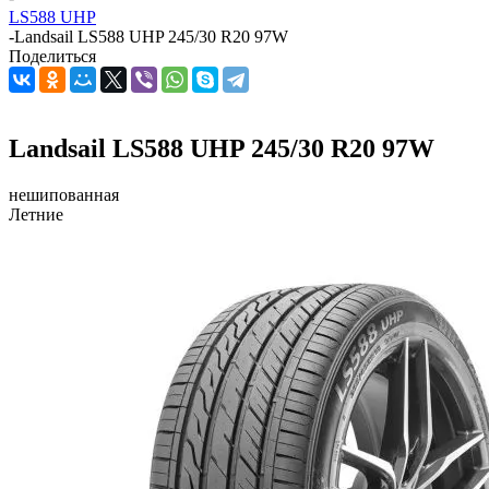
LS588 UHP
-
Landsail LS588 UHP 245/30 R20 97W
Поделиться
Landsail LS588 UHP 245/30 R20 97W
нешипованная
Летние