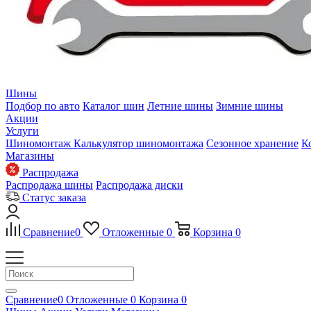
Шины
Подбор по авто
Каталог шин
Летние шины
Зимние шины
Акции
Услуги
Шиномонтаж
Калькулятор шиномонтажа
Сезонное хранение
К
Магазины
Распродажа
Распродажа шины
Распродажа диски
Статус заказа
Сравнение
0
Отложенные
0
Корзина
0
Сравнение
0
Отложенные
0
Корзина
0