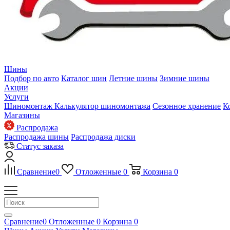
Шины
Подбор по авто
Каталог шин
Летние шины
Зимние шины
Акции
Услуги
Шиномонтаж
Калькулятор шиномонтажа
Сезонное хранение
К
Магазины
Распродажа
Распродажа шины
Распродажа диски
Статус заказа
Сравнение
0
Отложенные
0
Корзина
0
Сравнение
0
Отложенные
0
Корзина
0