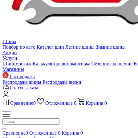
Шины
Подбор по авто
Каталог шин
Летние шины
Зимние шины
Акции
Услуги
Шиномонтаж
Калькулятор шиномонтажа
Сезонное хранение
К
Магазины
Распродажа
Распродажа шины
Распродажа диски
Статус заказа
Сравнение
0
Отложенные
0
Корзина
0
Сравнение
0
Отложенные
0
Корзина
0