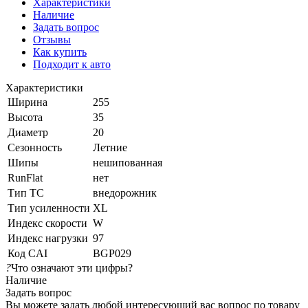
Характеристики
Наличие
Задать вопрос
Отзывы
Как купить
Подходит к авто
Характеристики
Ширина
255
Высота
35
Диаметр
20
Сезонность
Летние
Шипы
нешипованная
RunFlat
нет
Тип ТС
внедорожник
Тип усиленности
XL
Индекс скорости
W
Индекс нагрузки
97
Код CAI
BGP029
?
Что означают эти цифры?
Наличие
Задать вопрос
Вы можете задать любой интересующий вас вопрос по товару