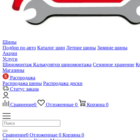
Шины
Подбор по авто
Каталог шин
Летние шины
Зимние шины
Акции
Услуги
Шиномонтаж
Калькулятор шиномонтажа
Сезонное хранение
К
Магазины
Распродажа
Распродажа шины
Распродажа диски
Статус заказа
Сравнение
0
Отложенные
0
Корзина
0
Сравнение
0
Отложенные
0
Корзина
0