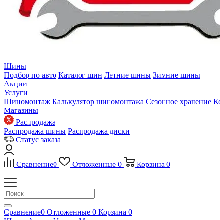
Шины
Подбор по авто
Каталог шин
Летние шины
Зимние шины
Акции
Услуги
Шиномонтаж
Калькулятор шиномонтажа
Сезонное хранение
К
Магазины
Распродажа
Распродажа шины
Распродажа диски
Статус заказа
Сравнение
0
Отложенные
0
Корзина
0
Сравнение
0
Отложенные
0
Корзина
0