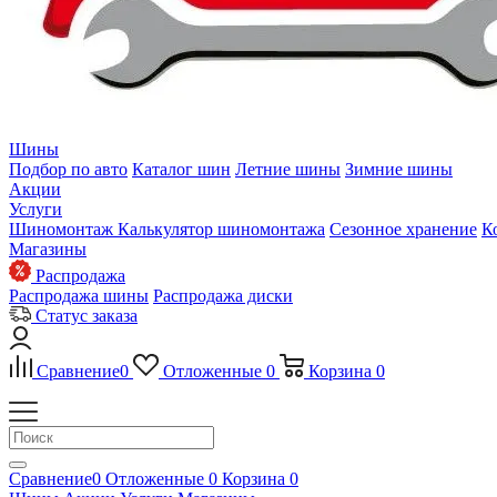
Шины
Подбор по авто
Каталог шин
Летние шины
Зимние шины
Акции
Услуги
Шиномонтаж
Калькулятор шиномонтажа
Сезонное хранение
К
Магазины
Распродажа
Распродажа шины
Распродажа диски
Статус заказа
Сравнение
0
Отложенные
0
Корзина
0
Сравнение
0
Отложенные
0
Корзина
0