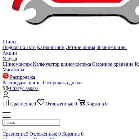
Шины
Подбор по авто
Каталог шин
Летние шины
Зимние шины
Акции
Услуги
Шиномонтаж
Калькулятор шиномонтажа
Сезонное хранение
К
Магазины
Распродажа
Распродажа шины
Распродажа диски
Статус заказа
Сравнение
0
Отложенные
0
Корзина
0
Сравнение
0
Отложенные
0
Корзина
0