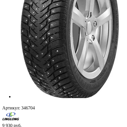
Артикул:
346704
9 930
руб.