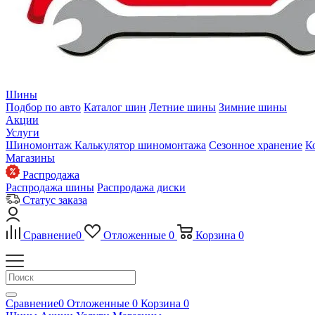
Шины
Подбор по авто
Каталог шин
Летние шины
Зимние шины
Акции
Услуги
Шиномонтаж
Калькулятор шиномонтажа
Сезонное хранение
К
Магазины
Распродажа
Распродажа шины
Распродажа диски
Статус заказа
Сравнение
0
Отложенные
0
Корзина
0
Сравнение
0
Отложенные
0
Корзина
0