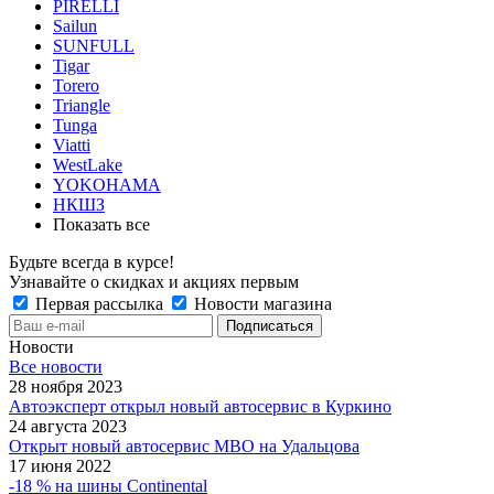
PIRELLI
Sailun
SUNFULL
Tigar
Torero
Triangle
Tunga
Viatti
WestLake
YOKOHAMA
НКШЗ
Показать все
Будьте всегда в курсе!
Узнавайте о скидках и акциях первым
Первая рассылка
Новости магазина
Новости
Все новости
28 ноября 2023
Автоэксперт открыл новый автосервис в Куркино
24 августа 2023
Открыт новый автосервис МВО на Удальцова
17 июня 2022
-18 % на шины Continental