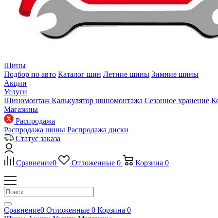
Шины
Подбор по авто
Каталог шин
Летние шины
Зимние шины
Акции
Услуги
Шиномонтаж
Калькулятор шиномонтажа
Сезонное хранение
К
Магазины
Распродажа
Распродажа шины
Распродажа диски
Статус заказа
Сравнение
0
Отложенные
0
Корзина
0
Сравнение
0
Отложенные
0
Корзина
0