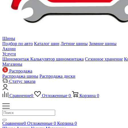
Шины
Подбор по авто
Каталог шин
Летние шины
Зимние шины
Акции
Услуги
Шиномонтаж
Калькулятор шиномонтажа
Сезонное хранение
К
Магазины
Распродажа
Распродажа шины
Распродажа диски
Статус заказа
Сравнение
0
Отложенные
0
Корзина
0
Сравнение
0
Отложенные
0
Корзина
0