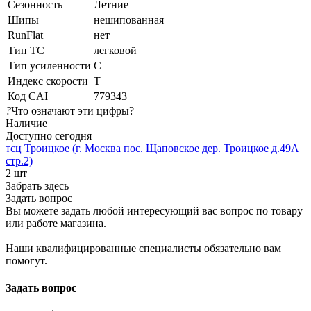
Сезонность
Летние
Шипы
нешипованная
RunFlat
нет
Тип ТС
легковой
Тип усиленности
C
Индекс скорости
T
Код CAI
779343
?
Что означают эти цифры?
Наличие
Доступно сегодня
тсц Троицкое (г. Москва пос. Щаповское дер. Троицкое д.49А
стр.2)
2 шт
Забрать здесь
Задать вопрос
Вы можете задать любой интересующий вас вопрос по товару
или работе магазина.
Наши квалифицированные специалисты обязательно вам
помогут.
Задать вопрос