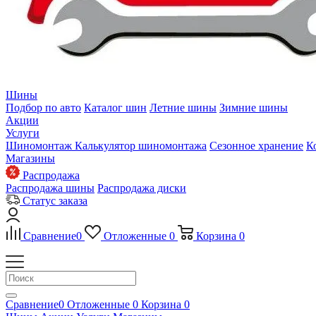
Шины
Подбор по авто
Каталог шин
Летние шины
Зимние шины
Акции
Услуги
Шиномонтаж
Калькулятор шиномонтажа
Сезонное хранение
К
Магазины
Распродажа
Распродажа шины
Распродажа диски
Статус заказа
Сравнение
0
Отложенные
0
Корзина
0
Сравнение
0
Отложенные
0
Корзина
0