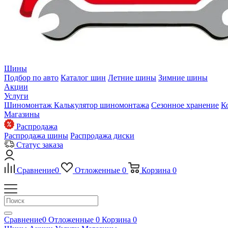
Шины
Подбор по авто
Каталог шин
Летние шины
Зимние шины
Акции
Услуги
Шиномонтаж
Калькулятор шиномонтажа
Сезонное хранение
К
Магазины
Распродажа
Распродажа шины
Распродажа диски
Статус заказа
Сравнение
0
Отложенные
0
Корзина
0
Сравнение
0
Отложенные
0
Корзина
0