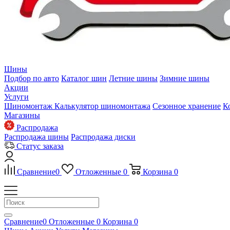
Шины
Подбор по авто
Каталог шин
Летние шины
Зимние шины
Акции
Услуги
Шиномонтаж
Калькулятор шиномонтажа
Сезонное хранение
К
Магазины
Распродажа
Распродажа шины
Распродажа диски
Статус заказа
Сравнение
0
Отложенные
0
Корзина
0
Сравнение
0
Отложенные
0
Корзина
0