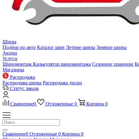
Шины
Подбор по авто
Каталог шин
Летние шины
Зимние шины
Акции
Услуги
Шиномонтаж
Калькулятор шиномонтажа
Сезонное хранение
К
Магазины
Распродажа
Распродажа шины
Распродажа диски
Статус заказа
Сравнение
0
Отложенные
0
Корзина
0
Сравнение
0
Отложенные
0
Корзина
0