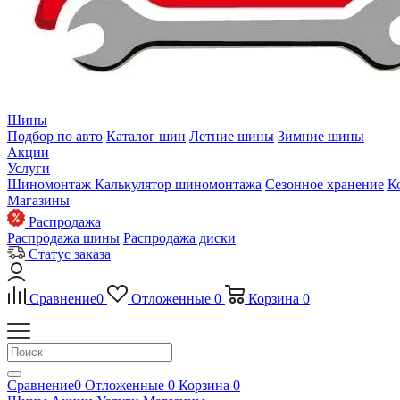
Шины
Подбор по авто
Каталог шин
Летние шины
Зимние шины
Акции
Услуги
Шиномонтаж
Калькулятор шиномонтажа
Сезонное хранение
К
Магазины
Распродажа
Распродажа шины
Распродажа диски
Статус заказа
Сравнение
0
Отложенные
0
Корзина
0
Сравнение
0
Отложенные
0
Корзина
0