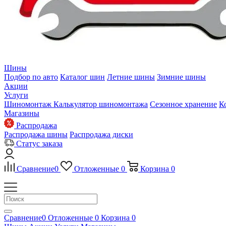
Шины
Подбор по авто
Каталог шин
Летние шины
Зимние шины
Акции
Услуги
Шиномонтаж
Калькулятор шиномонтажа
Сезонное хранение
К
Магазины
Распродажа
Распродажа шины
Распродажа диски
Статус заказа
Сравнение
0
Отложенные
0
Корзина
0
Сравнение
0
Отложенные
0
Корзина
0