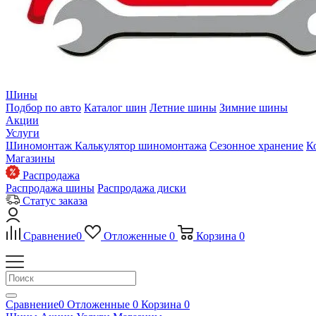
Шины
Подбор по авто
Каталог шин
Летние шины
Зимние шины
Акции
Услуги
Шиномонтаж
Калькулятор шиномонтажа
Сезонное хранение
К
Магазины
Распродажа
Распродажа шины
Распродажа диски
Статус заказа
Сравнение
0
Отложенные
0
Корзина
0
Сравнение
0
Отложенные
0
Корзина
0