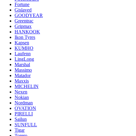
Fortune
Gislaved
GOODYEAR
Greentrac
Gripmax
HANKOOK
Ikon Tyres
Kapsen
KUMHO
Laufenn
LingLong
Marshal
Massimo
Matador
Maxxis
MICHELIN
Nexen
Nokian
Nordman
OVATION
PIRELLI
Sailun
SUNFULL
Tigar
Torero