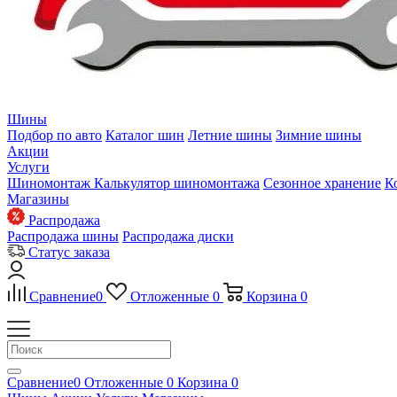
Шины
Подбор по авто
Каталог шин
Летние шины
Зимние шины
Акции
Услуги
Шиномонтаж
Калькулятор шиномонтажа
Сезонное хранение
К
Магазины
Распродажа
Распродажа шины
Распродажа диски
Статус заказа
Сравнение
0
Отложенные
0
Корзина
0
Сравнение
0
Отложенные
0
Корзина
0