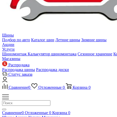
Шины
Подбор по авто
Каталог шин
Летние шины
Зимние шины
Акции
Услуги
Шиномонтаж
Калькулятор шиномонтажа
Сезонное хранение
К
Магазины
Распродажа
Распродажа шины
Распродажа диски
Статус заказа
Сравнение
0
Отложенные
0
Корзина
0
Сравнение
0
Отложенные
0
Корзина
0