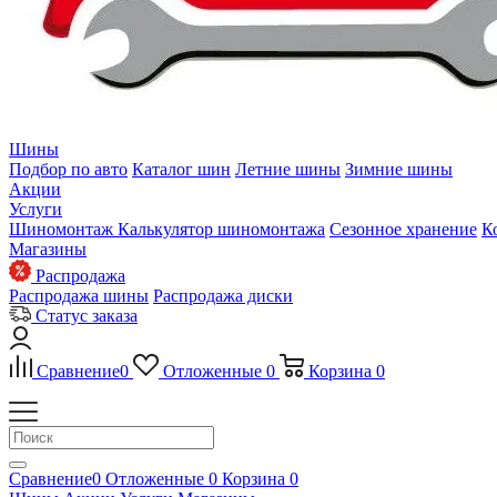
Шины
Подбор по авто
Каталог шин
Летние шины
Зимние шины
Акции
Услуги
Шиномонтаж
Калькулятор шиномонтажа
Сезонное хранение
К
Магазины
Распродажа
Распродажа шины
Распродажа диски
Статус заказа
Сравнение
0
Отложенные
0
Корзина
0
Сравнение
0
Отложенные
0
Корзина
0