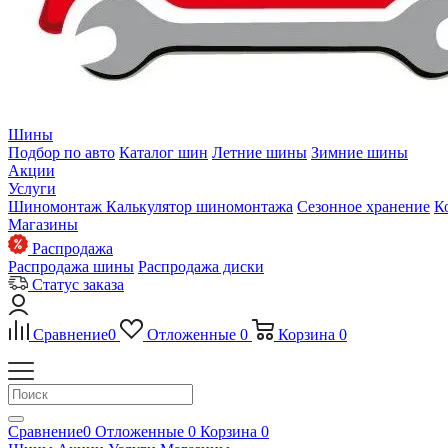
Шины
Подбор по авто
Каталог шин
Летние шины
Зимние шины
Акции
Услуги
Шиномонтаж
Калькулятор шиномонтажа
Сезонное хранение
К
Магазины
Распродажа
Распродажа шины
Распродажа диски
Статус заказа
Сравнение
0
Отложенные
0
Корзина
0
Сравнение
0
Отложенные
0
Корзина
0