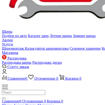
Шины
Подбор по авто
Каталог шин
Летние шины
Зимние шины
Акции
Услуги
Шиномонтаж
Калькулятор шиномонтажа
Сезонное хранение
К
Магазины
Распродажа
Распродажа шины
Распродажа диски
Статус заказа
Сравнение
0
Отложенные
0
Корзина
0
Сравнение
0
Отложенные
0
Корзина
0