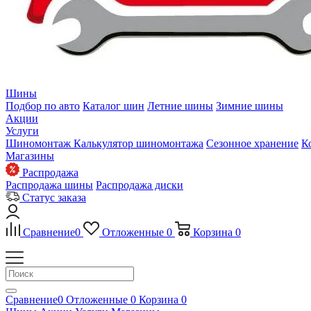
Шины
Подбор по авто
Каталог шин
Летние шины
Зимние шины
Акции
Услуги
Шиномонтаж
Калькулятор шиномонтажа
Сезонное хранение
К
Магазины
Распродажа
Распродажа шины
Распродажа диски
Статус заказа
Сравнение
0
Отложенные
0
Корзина
0
Сравнение
0
Отложенные
0
Корзина
0