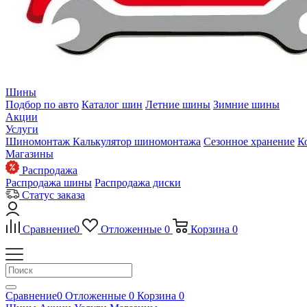
Шины
Подбор по авто
Каталог шин
Летние шины
Зимние шины
Акции
Услуги
Шиномонтаж
Калькулятор шиномонтажа
Сезонное хранение
К
Магазины
Распродажа
Распродажа шины
Распродажа диски
Статус заказа
Сравнение
0
Отложенные
0
Корзина
0
Сравнение
0
Отложенные
0
Корзина
0