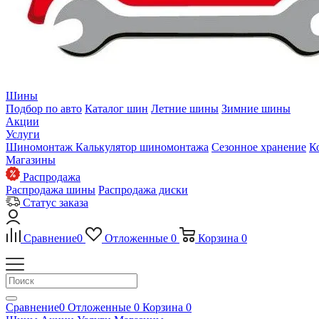
Шины
Подбор по авто
Каталог шин
Летние шины
Зимние шины
Акции
Услуги
Шиномонтаж
Калькулятор шиномонтажа
Сезонное хранение
К
Магазины
Распродажа
Распродажа шины
Распродажа диски
Статус заказа
Сравнение
0
Отложенные
0
Корзина
0
Сравнение
0
Отложенные
0
Корзина
0