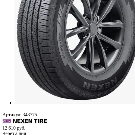
Артикул:
348775
12 610
руб.
Через 2 дня