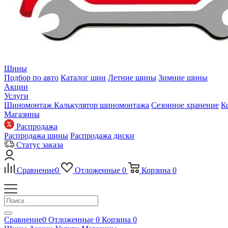
Шины
Подбор по авто
Каталог шин
Летние шины
Зимние шины
Акции
Услуги
Шиномонтаж
Калькулятор шиномонтажа
Сезонное хранение
К
Магазины
Распродажа
Распродажа шины
Распродажа диски
Статус заказа
Сравнение
0
Отложенные
0
Корзина
0
Сравнение
0
Отложенные
0
Корзина
0