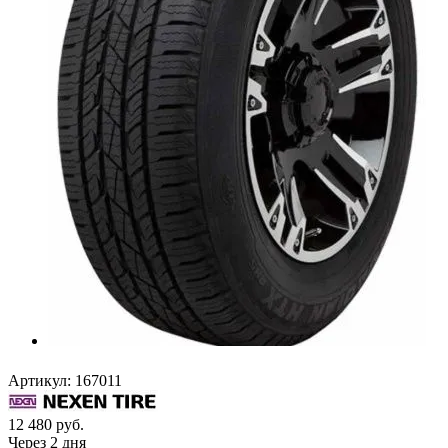
Артикул:
167011
12 480
руб.
Через 2 дня