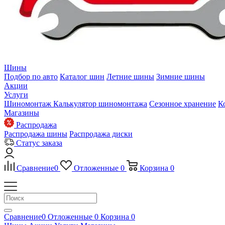
Шины
Подбор по авто
Каталог шин
Летние шины
Зимние шины
Акции
Услуги
Шиномонтаж
Калькулятор шиномонтажа
Сезонное хранение
К
Магазины
Распродажа
Распродажа шины
Распродажа диски
Статус заказа
Сравнение
0
Отложенные
0
Корзина
0
Сравнение
0
Отложенные
0
Корзина
0