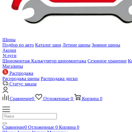
Шины
Подбор по авто
Каталог шин
Летние шины
Зимние шины
Акции
Услуги
Шиномонтаж
Калькулятор шиномонтажа
Сезонное хранение
К
Магазины
Распродажа
Распродажа шины
Распродажа диски
Статус заказа
Сравнение
0
Отложенные
0
Корзина
0
Сравнение
0
Отложенные
0
Корзина
0