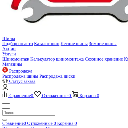
Шины
Подбор по авто
Каталог шин
Летние шины
Зимние шины
Акции
Услуги
Шиномонтаж
Калькулятор шиномонтажа
Сезонное хранение
К
Магазины
Распродажа
Распродажа шины
Распродажа диски
Статус заказа
Сравнение
0
Отложенные
0
Корзина
0
Сравнение
0
Отложенные
0
Корзина
0