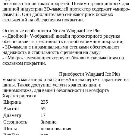
несколько типов таких прорезей. Помимо традиционных для
шинной индустрии 3D-ламелей протектор содержит «микро-
ламели». Они дополнительно снижают риск боковых
скольжений на обледенелом покрытии.
Основные особенности Nexen Winguard Ice Plus
- «Двойной» V-образный дизайн протекторного рисунка
обеспечивает эффективность на любом зимнем покрытии;
- 3D-ламели с пирамидальными стенками обеспечивают
надежность и стабильность сцепления на льду;
- «Микро-ламели» препятствуют боковым скольжениям на
скользком покрытии.
Приобрести Winguard Ice Plus
можно в магазинах и на сайте «Автоэксперт» с гарантией на
шины. Также доступны услуги хранения шин и
шиномонтажа, для вашей безопасности и комфорта
Характеристики
Ширина
235
Высота
55
Диаметр
17
Сезонность
Зимние
Шипы
нешипованная