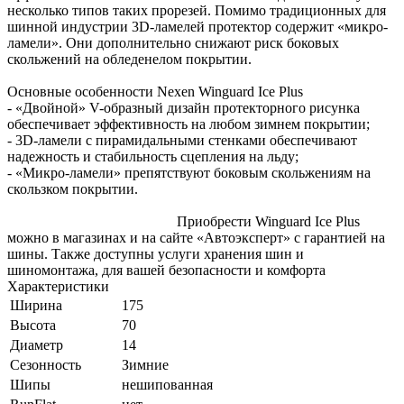
несколько типов таких прорезей. Помимо традиционных для
шинной индустрии 3D-ламелей протектор содержит «микро-
ламели». Они дополнительно снижают риск боковых
скольжений на обледенелом покрытии.
Основные особенности Nexen Winguard Ice Plus
- «Двойной» V-образный дизайн протекторного рисунка
обеспечивает эффективность на любом зимнем покрытии;
- 3D-ламели с пирамидальными стенками обеспечивают
надежность и стабильность сцепления на льду;
- «Микро-ламели» препятствуют боковым скольжениям на
скользком покрытии.
Приобрести Winguard Ice Plus
можно в магазинах и на сайте «Автоэксперт» с гарантией на
шины. Также доступны услуги хранения шин и
шиномонтажа, для вашей безопасности и комфорта
Характеристики
Ширина
175
Высота
70
Диаметр
14
Сезонность
Зимние
Шипы
нешипованная