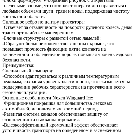
-Блоки формируют V-образный рисунок с открытыми
плечевыми зонами, что позволяет оперативно справляться с
любыми объемами шуги, грязи и воды, поддерживая чистоту
контактной области.
Сплошное ребро по центру протектора:
-Отвечает за отзывчивость на повороты рулевого колеса, делая
транспорт наиболее маневренным.
-Блочные структуры с развитой сетью ламелей:
-Образуют большое количество зацепных кромок, что
повышает прочность фиксации пятна контакта на
заснеженной и обледенелой дороге, повышая уровень ездовой
безопасности.
Преимущества:
Специальный компаунд:
-Способен адаптироваться к различным температурным
режимам, сохраняя уровень эластичности, что сказывается на
поддержании рабочих характеристик на протяжении всего
сезона эксплуатации.
Основные особенности Nexen Winguard Ice:
-Фрикционная покрышка для большинства легковых
автомобилей, используемых в зимний период.
-Развитая система каналов обеспечивает защиту от
слэшпленнинга и аквапланирования.
-Высокоэффективный кромочный эффект обеспечивает
устойчивость транспорта на обледенелом и заснеженном