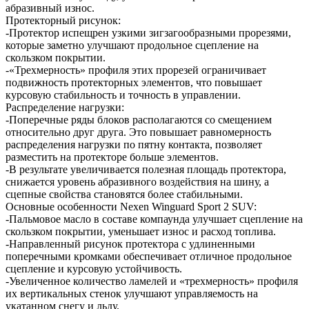
абразивный износ.
Протекторный рисунок:
-Протектор испещрен узкими зигзагообразными прорезями,
которые заметно улучшают продольное сцепление на
скользком покрытии.
-«Трехмерность» профиля этих прорезей ограничивает
подвижность протекторных элементов, что повышает
курсовую стабильность и точность в управлении.
Распределение нагрузки:
-Поперечные ряды блоков располагаются со смещением
относительно друг друга. Это повышает равномерность
распределения нагрузки по пятну контакта, позволяет
разместить на протекторе больше элементов.
-В результате увеличивается полезная площадь протектора,
снижается уровень абразивного воздействия на шину, а
сцепные свойства становятся более стабильными.
Основные особенности Nexen Winguard Sport 2 SUV:
-Пальмовое масло в составе компаунда улучшает сцепление на
скользком покрытии, уменьшает износ и расход топлива.
-Направленный рисунок протектора с удлиненными
поперечными кромками обеспечивает отличное продольное
сцепление и курсовую устойчивость.
-Увеличенное количество ламелей и «трехмерность» профиля
их вертикальных стенок улучшают управляемость на
укатанном снегу и льду.