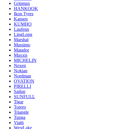
Gripmax
HANKOOK
Ikon Tyres
Kapsen
KUMHO
Laufenn
LingLong
Marshal
Massimo
Matador
Maxxis
MICHELIN
Nexen
Nokian
Nordman
OVATION
PIRELLI
Sailun
SUNFULL
Tigar
Torero
Triangle
Tunga
Viatti
WestLake