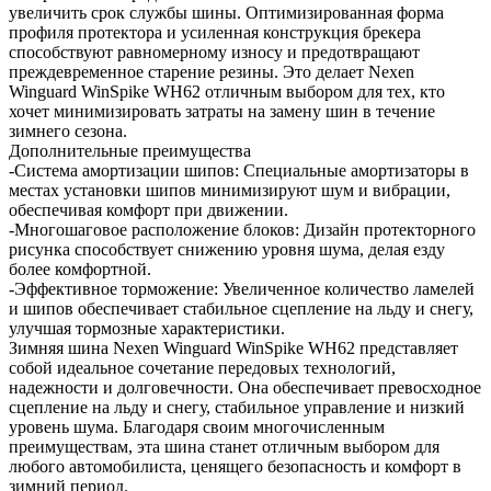
увеличить срок службы шины. Оптимизированная форма
профиля протектора и усиленная конструкция брекера
способствуют равномерному износу и предотвращают
преждевременное старение резины. Это делает Nexen
Winguard WinSpike WH62 отличным выбором для тех, кто
хочет минимизировать затраты на замену шин в течение
зимнего сезона.
Дополнительные преимущества
-Система амортизации шипов: Специальные амортизаторы в
местах установки шипов минимизируют шум и вибрации,
обеспечивая комфорт при движении.
-Многошаговое расположение блоков: Дизайн протекторного
рисунка способствует снижению уровня шума, делая езду
более комфортной.
-Эффективное торможение: Увеличенное количество ламелей
и шипов обеспечивает стабильное сцепление на льду и снегу,
улучшая тормозные характеристики.
Зимняя шина Nexen Winguard WinSpike WH62 представляет
собой идеальное сочетание передовых технологий,
надежности и долговечности. Она обеспечивает превосходное
сцепление на льду и снегу, стабильное управление и низкий
уровень шума. Благодаря своим многочисленным
преимуществам, эта шина станет отличным выбором для
любого автомобилиста, ценящего безопасность и комфорт в
зимний период.