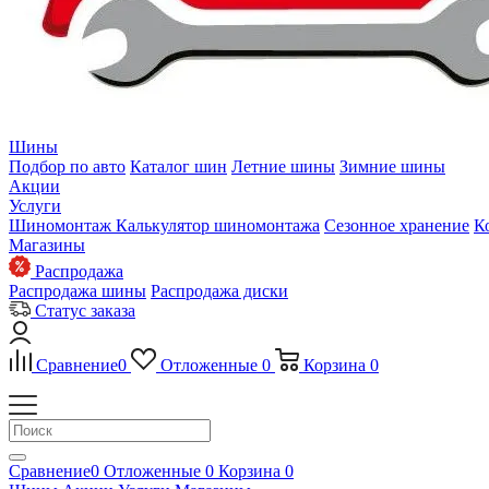
Шины
Подбор по авто
Каталог шин
Летние шины
Зимние шины
Акции
Услуги
Шиномонтаж
Калькулятор шиномонтажа
Сезонное хранение
К
Магазины
Распродажа
Распродажа шины
Распродажа диски
Статус заказа
Сравнение
0
Отложенные
0
Корзина
0
Сравнение
0
Отложенные
0
Корзина
0