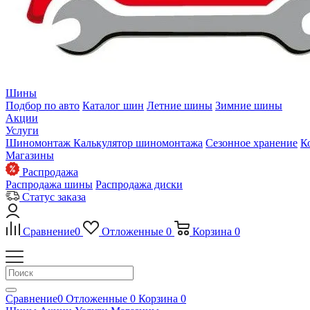
Шины
Подбор по авто
Каталог шин
Летние шины
Зимние шины
Акции
Услуги
Шиномонтаж
Калькулятор шиномонтажа
Сезонное хранение
К
Магазины
Распродажа
Распродажа шины
Распродажа диски
Статус заказа
Сравнение
0
Отложенные
0
Корзина
0
Сравнение
0
Отложенные
0
Корзина
0