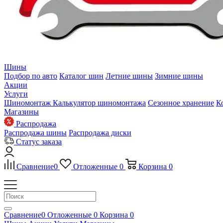
Шины
Подбор по авто
Каталог шин
Летние шины
Зимние шины
Акции
Услуги
Шиномонтаж
Калькулятор шиномонтажа
Сезонное хранение
К
Магазины
Распродажа
Распродажа шины
Распродажа диски
Статус заказа
Сравнение
0
Отложенные
0
Корзина
0
Сравнение
0
Отложенные
0
Корзина
0