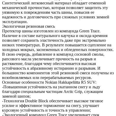
Синтетический легковесный материал обладает отменной
механической прочностью, которая позволяет защитить эту
уязвимую к повреждениям часть шины, повысив ее
надежность и долговечность при сложных условиях зимней
эксплуатации.
Экологичная резиновая смесь
Протектор шины изготовлен из компаунда Green Trace.
Наличие в составе натурального каучука и оксида кремния
позволяет сохранить эластичность даже при экстремально
низких температурах. В результате повышается сцепление на
холодных мокрых, заснеженных и обледенелых поверхностях.
В свою очередь, добавление в компаунд сосновой смолы,
рапсового масла увеличивает прочность на разрыв и
растяжение, благодаря чему обеспечивается высокая
устойчивость к абразивному истиранию и разрывам. И
большинство компонентов этой резиновой смеси получены из
возобновляемых или перерабатываемых ресурсов.
Основные особенности Nokian Hakkapeliitta R5 SUV:
-Повышенная устойчивость на укатанном снегу и льду
благодаря специальным частицам Arctic Grip, служащим
заменой шипов;
-Технология Double Block обеспечивает высокое тяговое
усилие и эффективное торможение на снегу, улучшает
курсовую устойчивость и точность в управлении;
-Экологичный компаунд Green Trace увеличивает срок