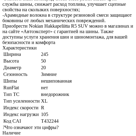
службы шины, снижает расход топлива, улучшает сцепные
свойства на скользких поверхностях;
-Арамидные волокна в структуре резиновой смеси защищают
боковины от любых механических повреждений.
Приобрести Nokian Hakkapeliitta R5 SUV можно в магазинах и
на сайте «Автоэксперт» с гарантией на шины. Также
доступны услуги хранения шин и шиномонтажа, для вашей
безопасности и комфорта
Характеристики
Ширина
245
Высота
50
Диаметр
20
Сезонность
Зимние
Шипы
нешипованная
RunFlat
нет
Тип ТС
внедорожник
Тип усиленности
XL
Индекс скорости
R
Индекс нагрузки
105
Код CAI
T432244
?
Что означают эти цифры?
Наличие