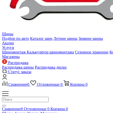
Шины
Подбор по авто
Каталог шин
Летние шины
Зимние шины
Акции
Услуги
Шиномонтаж
Калькулятор шиномонтажа
Сезонное хранение
К
Магазины
Распродажа
Распродажа шины
Распродажа диски
Статус заказа
Сравнение
0
Отложенные
0
Корзина
0
Сравнение
0
Отложенные
0
Корзина
0