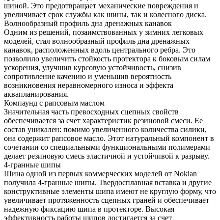
шиной. Это предотвращает механические повреждения и
увеличивает срок службы как шины, так и колесного диска.
Волнообразный профиль дна дренажных канавок
Одним из решений, позаимствованных у зимних легковых
моделей, стал волнообразный профиль дна дренажных
канавок, расположенных вдоль центрального ребра. Это
позволило увеличить стойкость протектора к боковым силам
ускорения, улучшив курсовую устойчивость, снизив
сопротивление качению и уменьшив вероятность
возникновения неравномерного износа и эффекта
аквапланирования.
Компаунд с рапсовым маслом
Значительная часть превосходных сцепных свойств
обеспечивается за счет характеристик резиновой смеси. Ее
состав уникален: помимо увеличенного количества силики,
она содержит рапсовое масло. Этот натуральный компонент в
сочетании со специальными функциональными полимерами
делает резиновую смесь эластичной и устойчивой к разрыву.
4-гранные шипы
Шина одной из первых коммерческих моделей от Nokian
получила 4-гранные шипы. Твердосплавная вставка и другие
конструктивные элементы шипа имеют не круглую форму, что
увеличивает протяженность сцепных граней и обеспечивает
надежную фиксацию шипа в протекторе. Высокая
эффективность работы шипов достигается за счет