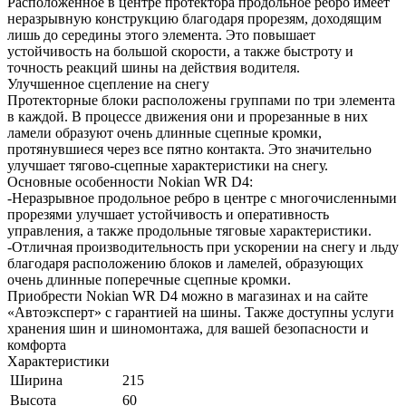
Расположенное в центре протектора продольное ребро имеет
неразрывную конструкцию благодаря прорезям, доходящим
лишь до середины этого элемента. Это повышает
устойчивость на большой скорости, а также быстроту и
точность реакций шины на действия водителя.
Улучшенное сцепление на снегу
Протекторные блоки расположены группами по три элемента
в каждой. В процессе движения они и прорезанные в них
ламели образуют очень длинные сцепные кромки,
протянувшиеся через все пятно контакта. Это значительно
улучшает тягово-сцепные характеристики на снегу.
Основные особенности Nokian WR D4:
-Неразрывное продольное ребро в центре с многочисленными
прорезями улучшает устойчивость и оперативность
управления, а также продольные тяговые характеристики.
-Отличная производительность при ускорении на снегу и льду
благодаря расположению блоков и ламелей, образующих
очень длинные поперечные сцепные кромки.
Приобрести Nokian WR D4 можно в магазинах и на сайте
«Автоэксперт» с гарантией на шины. Также доступны услуги
хранения шин и шиномонтажа, для вашей безопасности и
комфорта
Характеристики
Ширина
215
Высота
60