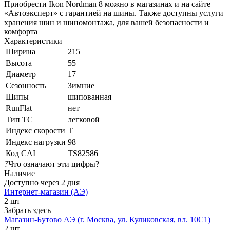
Приобрести Ikon Nordman 8 можно в магазинах и на сайте
«Автоэксперт» с гарантией на шины. Также доступны услуги
хранения шин и шиномонтажа, для вашей безопасности и
комфорта
Характеристики
Ширина
215
Высота
55
Диаметр
17
Сезонность
Зимние
Шипы
шипованная
RunFlat
нет
Тип ТС
легковой
Индекс скорости
T
Индекс нагрузки
98
Код CAI
TS82586
?
Что означают эти цифры?
Наличие
Доступно через 2 дня
Интернет-магазин (АЭ)
2 шт
Забрать здесь
Магазин-Бутово АЭ (г. Москва, ул. Куликовская, вл. 10С1)
2 шт