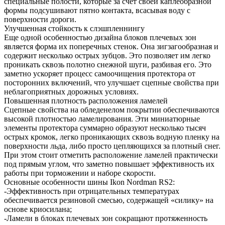
специальные полости, которые за счет своей каплеобразной
формы подсушивают пятно контакта, всасывая воду с
поверхности дороги.
Улучшенная стойкость к слэшпленнингу
Еще одной особенностью дизайна блоков плечевых зон
является форма их поперечных стенок. Она зигзагообразная и
содержит несколько острых зубцов. Это позволяет им легко
проникать сквозь полотно снежной шуги, разбивая его. Это
заметно ускоряет процесс самоочищения протектора от
посторонних включений, что улучшает сцепные свойства при
неблагоприятных дорожных условиях.
Повышенная плотность расположения ламелей
Сцепные свойства на обледенелом покрытии обеспечиваются
высокой плотностью ламелирования. Эти миниатюрные
элементы протектора суммарно образуют несколько тысяч
острых кромок, легко проникающих сквозь водную пленку на
поверхности льда, либо просто цепляющихся за плотный снег.
При этом стоит отметить расположение ламелей практически
под прямым углом, что заметно повышает эффективность их
работы при торможении и наборе скорости.
Основные особенности шины Ikon Nordman RS2:
-Эффективность при отрицательных температурах
обеспечивается резиновой смесью, содержащей «силику» на
основе криосилана;
-Ламели в блоках плечевых зон сокращают протяженность