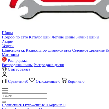
Шины
Подбор по авто
Каталог шин
Летние шины
Зимние шины
Акции
Услуги
Шиномонтаж
Калькулятор шиномонтажа
Сезонное хранение
К
Магазины
Распродажа
Распродажа шины
Распродажа диски
Статус заказа
Сравнение
0
Отложенные
0
Корзина
0
Сравнение
0
Отложенные
0
Корзина
0