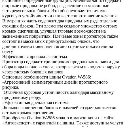
выполняет определенные функции. Внешняя часть содержит
широкое продольное ребро, разделенное на массивные
четырехугольные блоки. Это обеспечивает отличную
курсовую устойчивость и снижает сопротивление качения.
Внутренняя часть содержит два продольных ряда отдельно
стоящих блоков. Эти элементы создают множество острых
кромок сцепления, улучшая тяговые возможности на
заснеженных покрытиях. Плечевые зоны протектора также
состоят из массивных прямоугольных блоков, что
дополнительно повышает тягово-сцепные показатели на
снегу.
Эффективная дренажная система
Протектор содержит три широких продольных канавки для
сбора воды и талого снега, которые затем выводятся наружу
через систему боковых каналов.
Основные особенности шины Ovation W-586:
-Агрессивный асимметричный дизайн протекторного
рисунка.
-Отличная курсовая устойчивость благодаря массивному
продольному ребру.
-Эффективная дренажная система.
-Большое количество блоков и ламелей создает множество
острых кромок сцепления.
Приобрести Ovation W-586 можно в магазинах и на сайте
«Автоэксперт» с гарантией на шины. Также доступны услуги